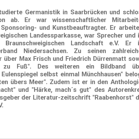
udierte Germanistik in Saarbrücken und schlo
 ab. Er war wissenschaftlicher Mitarbeite
, Sponsoring- und Kunstbeauftragter. Er arbeit
eigischen Landessparkasse, war Sprecher und i
 Braunschweigischen Landschaft e.V. Er i
erband Niedersachsen. Zu seinen zahlreich
er über
Max Frisch
und
Friedrich Dürrenmatt
sow
 zu Fuß"
. Des weiteren ein Bildband üb
s Eulenspiegel selbst einmal Münchhausen" belo
xten übers Meer"
. Zudem ist er in den Antholog
nacht"
und
"Härke, mach´s gut"
des
Autorenkre
usgeber der Literatur-zeitschrift
"Raabenhorst"
d
V.