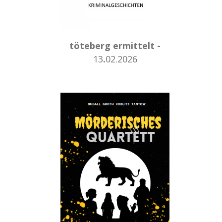
töteberg ermittelt -
13
.
02.2026