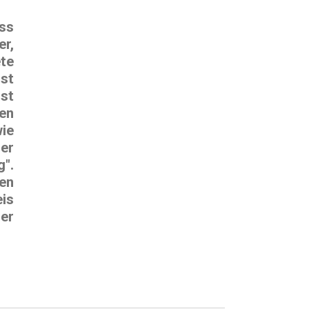
ss
r,
ete
st
st
en
ie
er
g".
ien
is
er