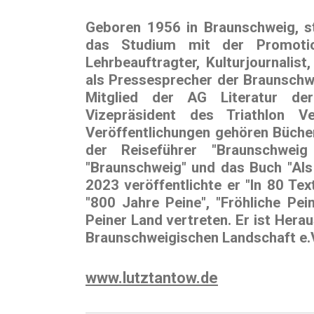
Geboren 1956 in Braunschweig, st
das Studium mit der Promotion
Lehrbeauftragter, Kulturjournalist
als Pressesprecher der Braunschw
Mitglied der AG Literatur der
Vizepräsident des Triathlon V
Veröffentlichungen gehören Büch
der Reiseführer
"Braunschweig
"Braunschweig"
und das Buch
"Al
2023
veröffentlichte er
"In 80 Te
"800 Jahre Peine"
,
"Fröhliche Pei
Peiner Land
vertreten. Er ist Hera
Braunschweigischen Landschaft e.
www.lutztantow.de