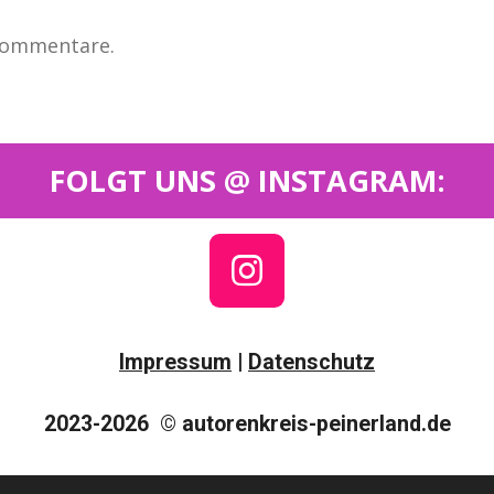
 Kommentare.
FOLGT UNS @ INSTAGRAM:
I
N
S
Impressum
|
Datenschutz
T
A
2023-2026 © autorenkreis-peinerland.de
G
Wir sind das Original im Peiner Land & Stadt Peine