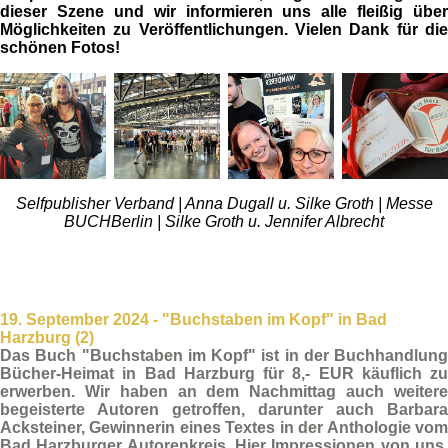
dieser Szene und wir informieren uns alle fleißig über
Möglichkeiten zu Veröffentlichungen. Vielen Dank für die
schönen Fotos!
Selfpublisher Verband | Anna Dugall u. Silke Groth | Messe
BUCHBerlin | Silke Groth u. Jennifer Albrecht
19. September 2024 - "Buchstaben im Kopf" in Bad
Harzburg (2)
Das Buch
"Buchstaben im Kopf"
ist in der Buchhandlung
Bücher-Heimat
in
Bad Harzburg
für 8,- EUR käuflich zu
erwerben. Wir haben an dem Nachmittag auch weitere
begeisterte
Autoren
getroffen, darunter auch
Barbara
Acksteiner
, Gewinnerin eines Textes in der
Anthologie
vo
Bad Harzburger Autorenkreis
. Hier Impressionen von uns