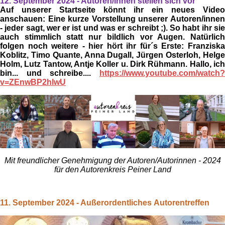
12. September 2024 - Autoren/innen stellen sich vor
Auf unserer Startseite könnt ihr ein neues Video
anschauen:
Eine
kurze Vorstellung
unserer
Autoren/inne
- jeder sagt, wer er ist und was er schreibt ;). So habt ihr sie
auch stimmlich statt nur bildlich vor Augen. Natürlich
folgen noch weitere - hier hört ihr für´s Erste:
Franziska
Koblitz, Timo Quante, Anna Dugall, Jürgen Osterloh, Helge
Holm, Lutz Tantow, Antje Koller u. Dirk Rühmann.
Hallo, ic
bin... und schreibe....
https://www.youtube.com/watch?
v=ZEnwBP2hlwU
Mit freundlicher Genehmigung der Autoren/Autorinnen - 2024
für den Autorenkreis Peiner Land
11. September 2024 -
Außerordentliches
Autorentreffen