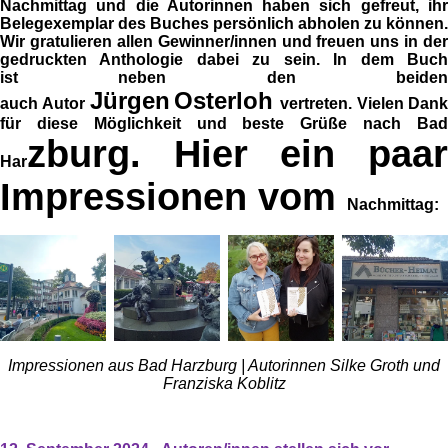
Nachmittag und die Autorinnen haben sich gefreut, ihr
Belegexemplar des Buches persönlich abholen
z
u können.
Wir gratulieren allen Gewinner/innen und freuen uns in der
gedruckten
Anthologie
dabei
z
u sein. In dem Buc
is
t
neben den beide
Jürgen
Osterloh
auch
Autor
vert
ret
en. Vielen Dan
für diese Möglichkeit und beste Grüße nach Bad
z
burg. Hier ein paar
Har
Impressionen
vom
Nachmittag:
Impressionen aus Bad Harzburg | Autorinnen Silke Groth und
Franziska Koblitz