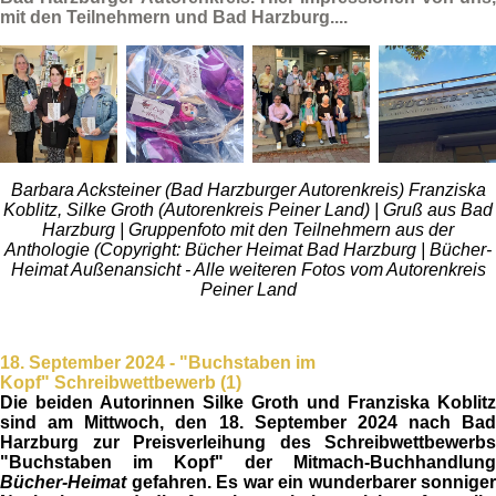
mit den Teilnehmern und Bad Harzburg....
Barbara Acksteiner (Bad Harzburger Autorenkreis) Franziska
Koblitz, Silke Groth (Autorenkreis Peiner Land) | Gruß aus Bad
Harzburg | Gruppenfoto mit den Teilnehmern aus der
Anthologie (Copyright: Bücher Heimat Bad Harzburg | Bücher-
Heimat Außenansicht - Alle weiteren Fotos vom Autorenkreis
Peiner Land
18. September 2024 - "Buchs
t
aben im
Kopf"
Schreibwettbewerb (1)
Die beiden Autorinnen
Silke Groth
und
Franziska
Koblitz
sind am Mittwoch
,
den
18. September 2024
nach
Bad
Harzburg
zur
Preisverleihung
des Schreibwettbewerbs
"
Buchstaben
im Kopf"
der Mitmach-Buchhandlung
Bücher-Heimat
gefahren. Es war ein wunderbarer sonniger