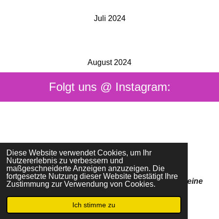
Juli 2024
August 2024
Folgt uns @ Instagram:
I
n
Diese Website verwendet Cookies, um Ihr
s
Nutzererlebnis zu verbessern und
Impressum
|
Datenschutz
maßgeschneiderte Anzeigen anzuzeigen. Die
t
2023-2026 © autorenkreis-peinerland.de
fortgesetzte Nutzung dieser Website bestätigt Ihre
Wir sind das Original im Peiner Land & Stadt Peine
a
Zustimmung zur Verwendung von Cookies.
g
Ich stimme zu
r