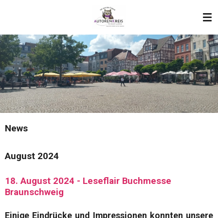
Zum
Hauptinhalt
springen
News
August 2024
18. August 2024 - Leseflair Buchmesse
Braunschweig
Einige
Eindrücke
und
Impressionen
konnten unsere