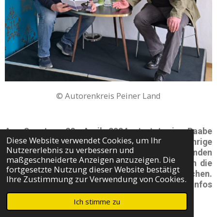
© Autorenkreis Peiner Land
Am Sonntag,
28. April 2024
startete im Raabe
Diese Website verwendet Cookies, um Ihr
Literaturzentrum in Braunschweig, die diesjährige
Nutzererlebnis zu verbessern und
"Federleicht"
- Reihe der AG Literatur. Die lesenden
maßgeschneiderte Anzeigen anzuzeigen. Die
Autoren
Lutz Tantow
und
Frank Sauer
nahmen die
fortgesetzte Nutzung dieser Website bestätigt
Zuhörer/innen mit, ihren Texten zu lauschen.
Ihre Zustimmung zur Verwendung von Cookies.
Besuchen Sie gerne die
Lesungen
dort - mehr Infos
dazu auf:
Ich stimme zu